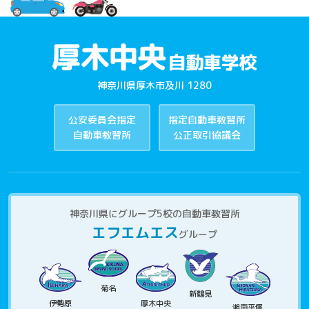
神奈川県厚木市及川 1280
公安委員会指定
指定自動車教習所
自動車教習所
公正取引協議会
神奈川県にグループ5校の自動車教習所
エフエムエス
グループ
菊名
新鶴見
伊勢原
厚木中央
湘南平塚