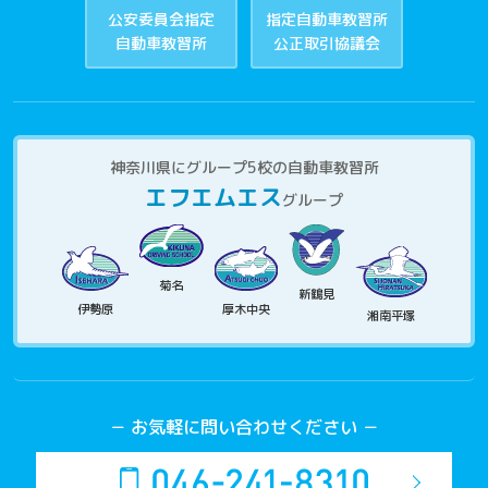
公安委員会指定
指定自動車教習所
自動車教習所
公正取引協議会
神奈川県にグループ5校の自動車教習所
エフエムエス
グループ
菊名
新鶴見
伊勢原
厚木中央
湘南平塚
－ お気軽に問い合わせください －