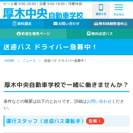
電話する
資料請求
お問い合わせ
無料体験教習申込
教習生専用ページ
無料送迎バス
送迎バス ドライバー急募中！
HOME
ニュース
送迎バス ドライバー急募中！
厚木中央自動車学校で一緒に働きませんか？
条件などの概要は以下のとおりです。詳細は
お問い合わせ
くださ
い。
運行スタッフ（送迎バス運転手）
急募！